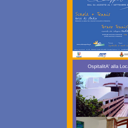
OspitalitA' alla Lo