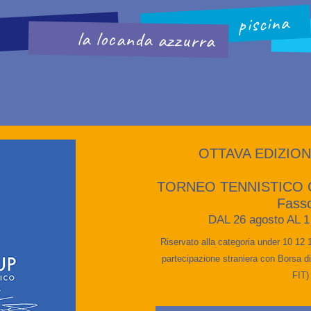
piscina
la locanda azzurra
OTTAVA EDIZIO
TORNEO TENNISTICO G
Fass
DAL 26 agosto AL 1
Riservato alla categoria under 10 12
partecipazione straniera con Borsa di
FIT)