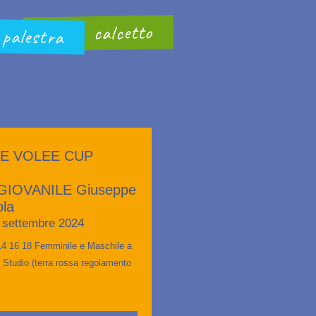
calcetto
palestra
NE VOLEE CUP
IOVANILE Giuseppe
ola
 settembre 2024
 14 16 18 Femminile e Maschile a
 Studio (terra rossa regolamento