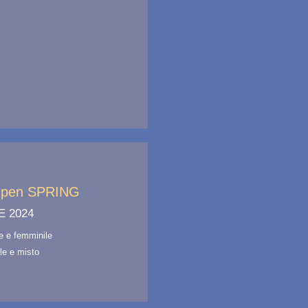
Open SPRING
E 2024
e e femminile
le e misto