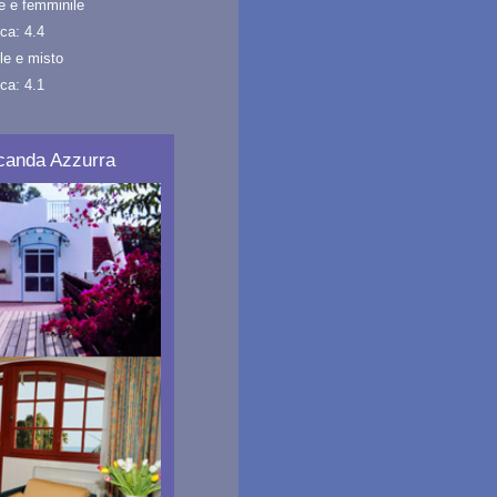
e e femminile
ca: 4.4
le e misto
ca: 4.1
Locanda Azzurra