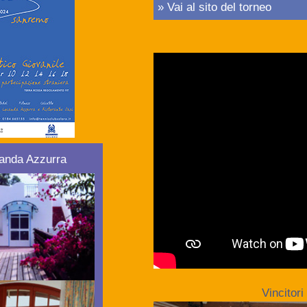
» Vai al sito del torneo
canda Azzurra
Vincitori