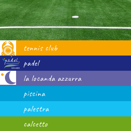
tennis club
padel
la locanda azzurra
piscina
palestra
calcetto