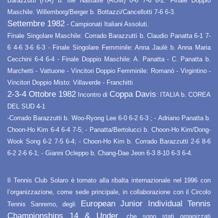
Barazzutti (ITA) b. Ilie Nastase (ROM) 0-6 7-6 6-2. Finale Doppio
Maschile: Willemborg/Berger b. Bottazzi/Cancellotti 7-6 6-3.
Settembre 1982
- Campionati Italiani Assoluti.
Finale Singolare Maschile: Corrado Barazzutti b. Claudio Panatta 6-1 7-
6 4-6 3-6 6-3 - Finale Singolare Femminile: Anna Jaulè b. Anna Maria
Cecchini 6-4 6-4 - Finale Doppio Maschile: A. Panatta - C. Panatta b.
Marchetti - Vattuone - Vincitori Doppio Femminile: Romanò - Virgintino -
Vincitori Doppio Misto: Villaverde - Franchitti
2-3-4 Ottobre 1982
Coppa Davis
Incontro di
: ITALIA b. COREA
DEL SUD 4-1
-Corrado Barazzutti b. Woo-Ryong Lee 6-0 6-2 6-3 ; - Adriano Panatta b.
Choon-Ho Kim 6-4 6-4 7-5; - Panatta/Bertolucci b. Choon-Ho Kim/Dong-
Wook Song 6-2 7-5 6-4; - Choon-Ho Kim b. Corrado Barazzutti 2-6 8-6
6-2 2-6 6-1; - Gianni Ocleppo b. Chang-Dae Jeon 6-3 8-10 6-3 6-4.
Il Tennis Club Solaro è tornato alla ribalta internazionale nel 1996 con
l’organizzazione, come sede principale, in collaborazione con il Circolo
European Junior Individual Tennis
Tennis Sanremo, degli
Championships 14 & Under
, che sono stati organizzati