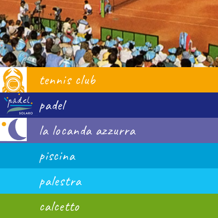
tennis club
padel
la locanda azzurra
piscina
palestra
calcetto