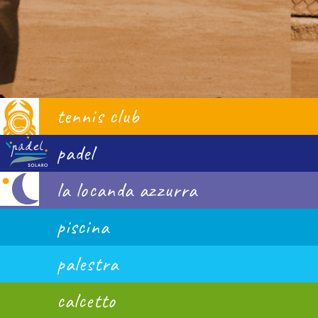
tennis club
padel
la locanda azzurra
piscina
palestra
calcetto