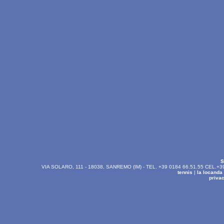
S
VIA SOLARO, 111 - 18038, SANREMO (IM) - TEL. +39 0184 66.51.55 CEL.+39
tennis
|
la locanda
privac