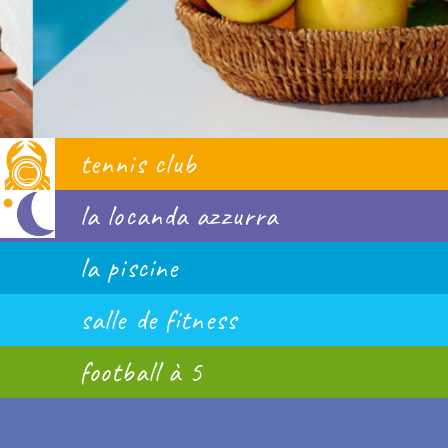
tennis club
la locanda azzurra
la piscine
salle de fitness
football à 5